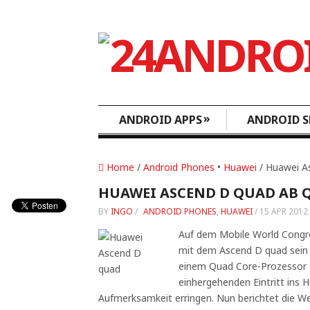
»
ANDROID APPS
ANDROID S
Home
/
Android Phones
•
Huawei
/ Huawei A
HUAWEI ASCEND D QUAD AB 
BY
INGO
/
ANDROID PHONES
,
HUAWEI
/
15 APR 2012
Auf dem Mobile World Congre
mit dem Ascend D quad sein
einem Quad Core-Prozessor 
einhergehenden Eintritt ins 
Aufmerksamkeit erringen. Nun berichtet die W