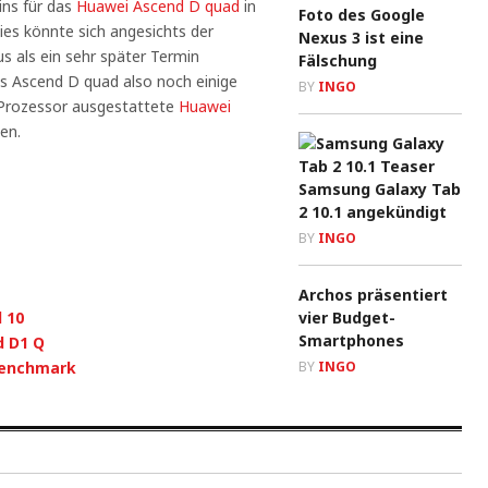
ins für das
Huawei Ascend D quad
in
Foto des Google
ies könnte sich angesichts der
Nexus 3 ist eine
 als ein sehr später Termin
Fälschung
es Ascend D quad also noch einige
BY
INGO
-Prozessor ausgestattete
Huawei
en.
Samsung Galaxy Tab
2 10.1 angekündigt
BY
INGO
Archos präsentiert
 10
vier Budget-
Smartphones
d D1 Q
Benchmark
BY
INGO