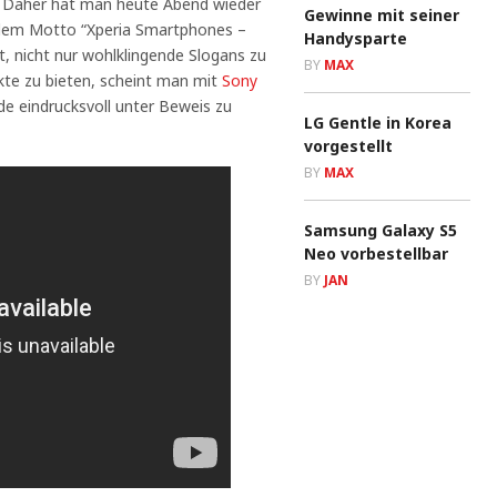
. Daher hat man heute Abend wieder
Gewinne mit seiner
r dem Motto “Xperia Smartphones –
Handysparte
t, nicht nur wohlklingende Slogans zu
BY
MAX
kte zu bieten, scheint man mit
Sony
e eindrucksvoll unter Beweis zu
LG Gentle in Korea
vorgestellt
BY
MAX
Samsung Galaxy S5
Neo vorbestellbar
BY
JAN