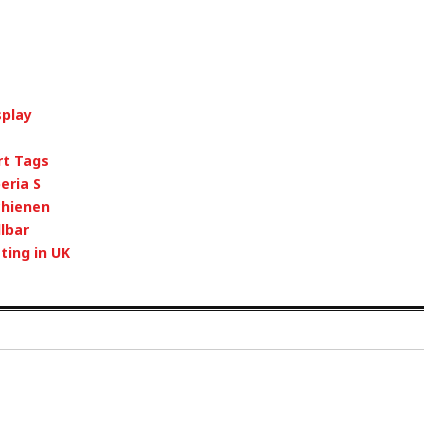
splay
rt Tags
eria S
chienen
lbar
ting in UK