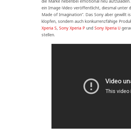
die Marke nebenbei emotional neu aufzuladen
ein Image-Video veröffentlicht, diesmal unte
Made of Imagination”. Das Sony aber gewillt is
klopfen, sondern auch konkurrenzfähige Produ
Xperia S
,
Sony Xperia P
und
Sony Xperia U
gerad
stellen.