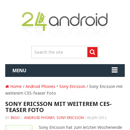
MENU
Home
/
Android Phones
•
Sony Ericsson
/ Sony Ericsson mit
weiterem CES-Teaser Foto
SONY ERICSSON MIT WEITEREM CES-
TEASER FOTO
BY
INGO
/
ANDROID PHONES
,
SONY ERICSSON
/
06 JAN 2012
Sony Ericsson hat zum letzten Wochenende