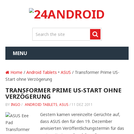
MENU
Home
/
Android Tablets
•
ASUS
/ Transformer Prime US-
Start ohne Verzögerung
TRANSFORMER PRIME US-START OHNE
VERZÖGERUNG
BY
INGO
/
ANDROID TABLETS
,
ASUS
/
11 DEZ 2011
Gestern kamen vereinzelte Gerüchte auf,
dass ASUS den für den 19. Dezember
anvisierten Veröffentlichungstermin für das