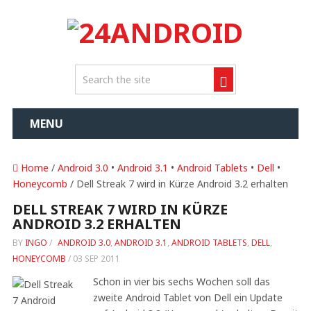
MENU
Home
/
Android 3.0
•
Android 3.1
•
Android Tablets
•
Dell
•
Honeycomb
/ Dell Streak 7 wird in Kürze Android 3.2 erhalten
DELL STREAK 7 WIRD IN KÜRZE
ANDROID 3.2 ERHALTEN
BY
INGO
/
ANDROID 3.0
,
ANDROID 3.1
,
ANDROID TABLETS
,
DELL
,
HONEYCOMB
/
03 SEP 2011
Schon in vier bis sechs Wochen soll das
zweite Android Tablet von Dell ein Update