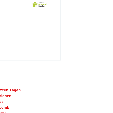
tzten Tagen
hienen
ps
ycomb