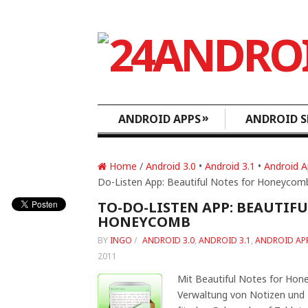
»
ANDROID APPS
ANDROID S
Home
/
Android 3.0
•
Android 3.1
•
Android 
Do-Listen App: Beautiful Notes for Honeycom
TO-DO-LISTEN APP: BEAUTIFU
HONEYCOMB
BY
INGO
/
ANDROID 3.0
,
ANDROID 3.1
,
ANDROID AP
2011
Mit Beautiful Notes for Hon
Verwaltung von Notizen und T