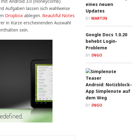
s mit Android 3.0 (Honeycomb)
eines neuen
und Aufgaben lassen sich wahlweise
Updates
nen
Dropbox
ablegen.
Beautiful Notes
BY
MARTIN
rer in Kürze erscheinenden Auswahl
nthalten sein.
Google Docs 1.0.20
behebt Login-
Probleme
BY
INGO
Android: Notizblock-
App Simplenote auf
dem Weg
BY
INGO