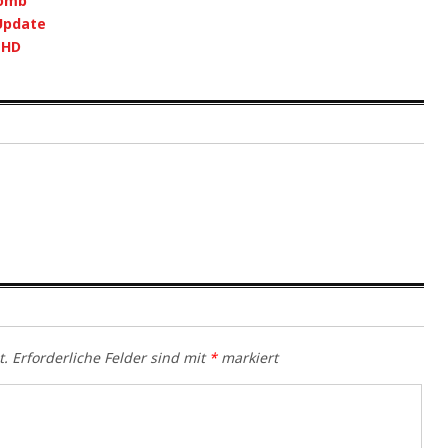
comb
-Update
 HD
t.
Erforderliche Felder sind mit
*
markiert