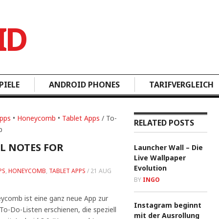
PIELE
ANDROID PHONES
TARIFVERGLEICH
Apps
•
Honeycomb
•
Tablet Apps
/ To-
RELATED POSTS
b
L NOTES FOR
Launcher Wall – Die
Live Wallpaper
Evolution
PS
,
HONEYCOMB
,
TABLET APPS
/
21 AUG
BY
INGO
eycomb ist eine ganz neue App zur
Instagram beginnt
o-Do-Listen erschienen, die speziell
mit der Ausrollung