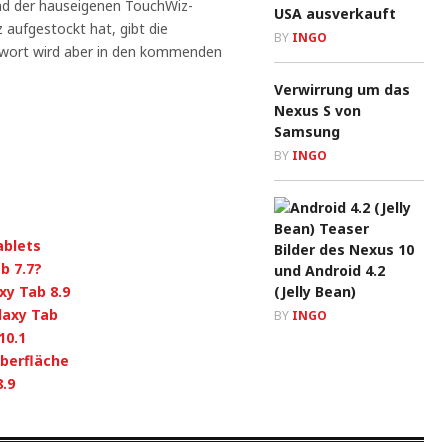
nd der hauseigenen TouchWiz-
USA ausverkauft
 aufgestockt hat, gibt die
BY
INGO
twort wird aber in den kommenden
Verwirrung um das
Nexus S von
Samsung
BY
INGO
ablets
Bilder des Nexus 10
b 7.7?
und Android 4.2
xy Tab 8.9
(Jelly Bean)
laxy Tab
BY
INGO
10.1
berfläche
.9