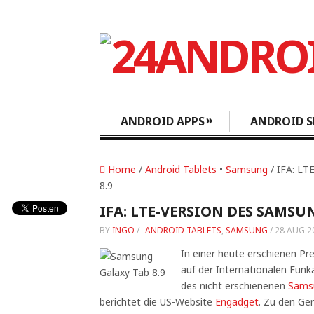
»
ANDROID APPS
ANDROID S
Home
/
Android Tablets
•
Samsung
/ IFA: LT
8.9
IFA: LTE-VERSION DES SAMSU
BY
INGO
/
ANDROID TABLETS
,
SAMSUNG
/
28 AUG 2
In einer heute erschienen Pr
auf der Internationalen Funka
des nicht erschienenen
Samsu
berichtet die US-Website
Engadget
. Zu den Ge