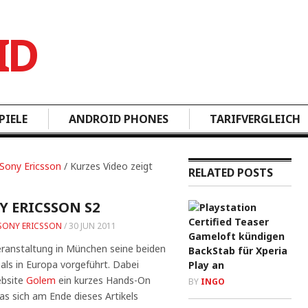
PIELE
ANDROID PHONES
TARIFVERGLEICH
Sony Ericsson
/ Kurzes Video zeigt
RELATED POSTS
Y ERICSSON S2
SONY ERICSSON
/
30 JUN 2011
Gameloft kündigen
ranstaltung in München seine beiden
BackStab für Xperia
als in Europa vorgeführt. Dabei
Play an
ebsite
Golem
ein kurzes Hands-On
BY
INGO
as sich am Ende dieses Artikels