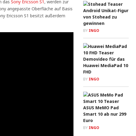
ch das
Sony Ericsson S1
, werden zur
Sony angepasste Oberfläche auf Basis
Android Unikat-Figur
ny Ericsson S1 besitzt außerdem
von Stohead zu
gewinnen
BY
INGO
Demovideo für das
Huawei MediaPad 10
FHD
BY
INGO
ASUS MeMO Pad
Smart 10 ab nur 299
Euro
BY
INGO