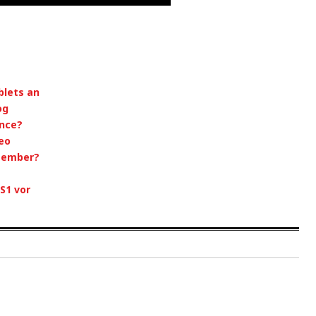
blets an
og
ence?
eo
tember?
S1 vor