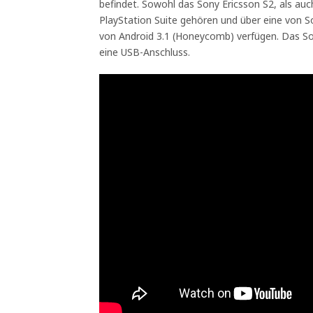
befindet. Sowohl das Sony Ericsson S2, als au
PlayStation Suite gehören und über eine von 
von Android 3.1 (Honeycomb) verfügen. Das So
eine USB-Anschluss.