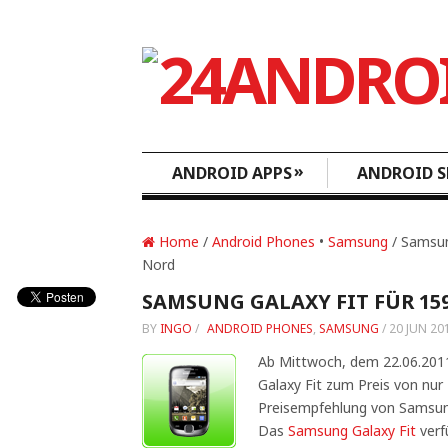
»
ANDROID APPS
ANDROID S
Home
/
Android Phones
•
Samsung
/ Samsung
Nord
SAMSUNG GALAXY FIT FÜR 15
BY
INGO
/
ANDROID PHONES
,
SAMSUNG
/
20 JUN 20
Ab Mittwoch, dem 22.06.2011
Galaxy Fit zum Preis von nur 
Preisempfehlung von Samsung 
Das
Samsung Galaxy Fit
verfü