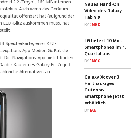
Android 2.2 (Froyo), 160 MB internen
Neues Hand-On
utofokus. Auch wenn das Gerät im
Video des Galaxy
dqualität offenbart hat (aufgrund der
Tab 8.9
en LED-Blitz auskommen muss, hat
BY
INGO
tellt.
LG liefert 10 Mio.
B Speicherkarte, einer KFZ-
Smartphones im 1.
avigations-App Medion GoPal, die
Quartal aus
ist. Die Navigations-App bietet Karten
BY
INGO
a der Käufer des Galaxy Fit Zugriff
ahlreiche Alternativen an
Galaxy Xcover 3:
Hartnäckiges
Outdoor-
Smartphone jetzt
erhältlich
BY
JAN