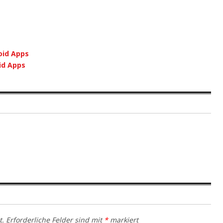
oid Apps
oid Apps
t.
Erforderliche Felder sind mit
*
markiert