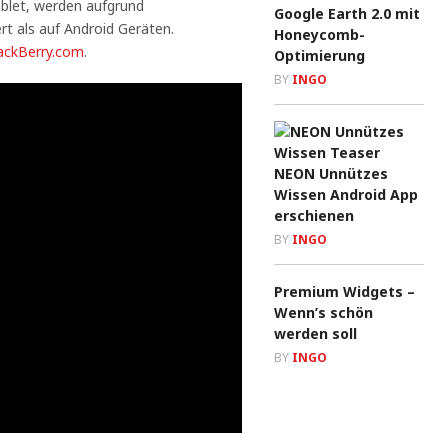
ablet, werden aufgrund
Google Earth 2.0 mit
rt als auf Android Geräten.
Honeycomb-
ackBerry.com
.
Optimierung
BY
INGO
NEON Unnützes
Wissen Android App
erschienen
BY
INGO
Premium Widgets –
Wenn’s schön
werden soll
BY
INGO