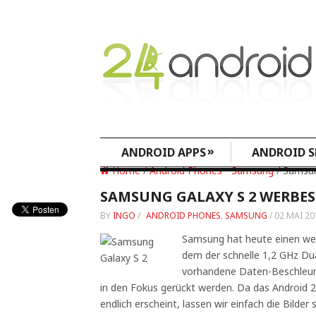
»
ANDROID APPS
ANDROID S
Home
/
Android Phones
•
Samsung
/ Samsun
SAMSUNG GALAXY S 2 WERBES
BY
INGO
/
ANDROID PHONES
,
SAMSUNG
/
02 MAI 20
Samsung hat heute einen wei
dem der schnelle 1,2 GHz Du
vorhandene Daten-Beschleu
in den Fokus gerückt werden. Da das Android 
endlich erscheint, lassen wir einfach die Bilde