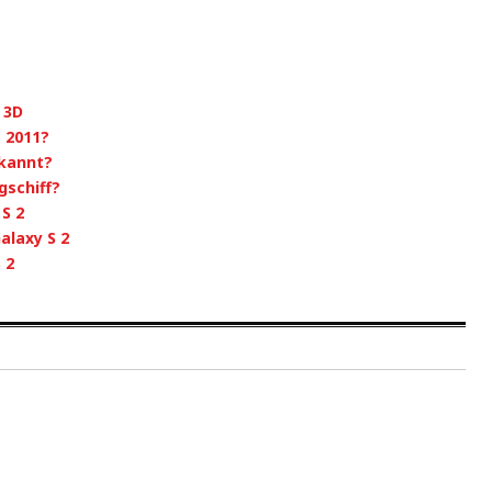
 3D
 2011?
ekannt?
gschiff?
S 2
alaxy S 2
 2