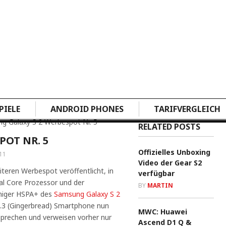
PIELE
ANDROID PHONES
TARIFVERGLEICH
g Galaxy S 2 Werbespot Nr. 5
RELATED POSTS
POT NR. 5
Offizielles Unboxing
11
Video der Gear S2
teren Werbespot veröffentlicht, in
verfügbar
al Core Prozessor und der
BY
MARTIN
niger HSPA+ des
Samsung Galaxy S 2
2.3 (Gingerbread) Smartphone nun
MWC: Huawei
r sprechen und verweisen vorher nur
Ascend D1 Q &