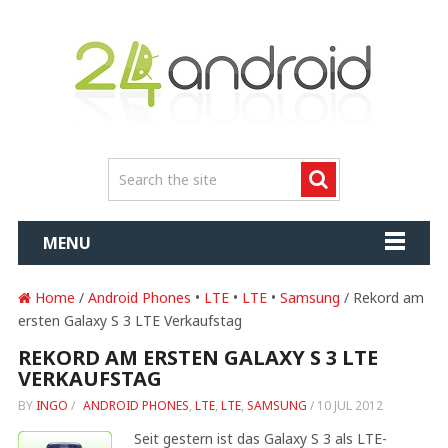
MENU
Home
/
Android Phones
•
LTE
•
LTE
•
Samsung
/ Rekord am
ersten Galaxy S 3 LTE Verkaufstag
REKORD AM ERSTEN GALAXY S 3 LTE
VERKAUFSTAG
BY
INGO
/
ANDROID PHONES
,
LTE
,
LTE
,
SAMSUNG
/
10 JUL 2012
Seit gestern ist das Galaxy S 3 als LTE-