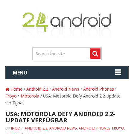
MENU
Home
/
Android 2.2
•
Android News
•
Android Phones
•
Froyo
•
Motorola
/ USA: Motorola Defy Android 2.2-Update
verfügbar
USA: MOTOROLA DEFY ANDROID 2.2-
UPDATE VERFÜGBAR
BY
INGO
/
ANDROID 2.2
,
ANDROID NEWS
,
ANDROID PHONES
,
FROYO
,