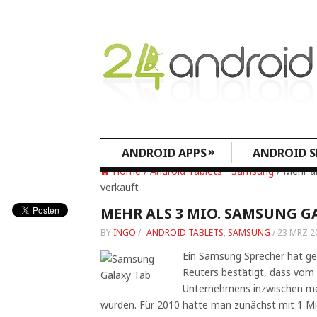
»
ANDROID APPS
ANDROID S
Home
/
Android Tablets
•
Samsung
/ Mehr a
verkauft
MEHR ALS 3 MIO. SAMSUNG G
BY
INGO
/
ANDROID TABLETS
,
SAMSUNG
/
23 MRZ 2
Ein Samsung Sprecher hat g
Reuters bestätigt, dass vom 
Unternehmens inzwischen mehr
wurden. Für 2010 hatte man zunächst mit 1 Mi