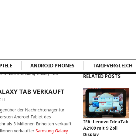
PIELE
ANDROID PHONES
TARIFVERGLEICH
ls 3 Mio. Samsung Galaxy Tab
RELATED POSTS
ALAXY TAB VERKAUFT
011
egenüber der Nachrichtenagentur
ersten Android Tablet des
IFA: Lenovo IdeaTab
 als 3 Millionen Einheiten verkauft
A2109 mit 9 Zoll
llionen verkaufter
Samsung Galaxy
Display