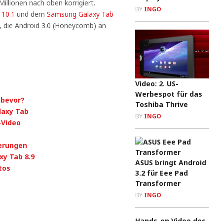
illionen nach oben korrigiert.
BY
INGO
 10.1
und dem
Samsung Galaxy Tab
 die Android 3.0 (Honeycomb) an
Video: 2. US-
Werbespot für das
 bevor?
Toshiba Thrive
laxy Tab
BY
INGO
-Video
derungen
xy Tab 8.9
ASUS bringt Android
tos
3.2 für Eee Pad
Transformer
BY
INGO
Hands-on Video des