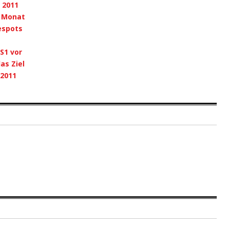
 2011
n Monat
espots
S1 vor
as Ziel
 2011