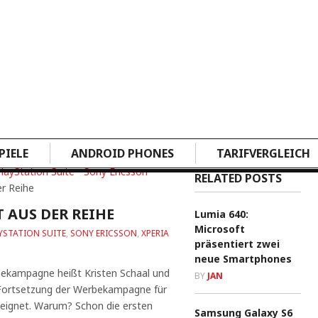
PIELE
ANDROID PHONES
TARIFVERGLEICH
layStation Suite
•
Sony Ericsson
•
RELATED POSTS
er Reihe
 AUS DER REIHE
Lumia 640:
Microsoft
YSTATION SUITE
,
SONY ERICSSON
,
XPERIA
präsentiert zwei
neue Smartphones
ekampagne heißt Kristen Schaal und
BY
JAN
e Fortsetzung der Werbekampagne für
eignet. Warum? Schon die ersten
Samsung Galaxy S6