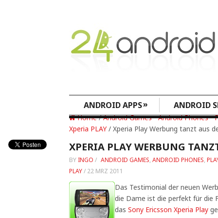
»
ANDROID APPS
ANDROID S
Home
/
Android Games
•
Android Phones
•
P
Xperia PLAY
/ Xperia Play Werbung tanzt aus d
XPERIA PLAY WERBUNG TANZT
BY
INGO
/
ANDROID GAMES
,
ANDROID PHONES
,
PLA
PLAY
/
22 MRZ 2011
Das Testimonial der neuen Werb
die Dame ist die perfekt für di
das
Sony Ericsson Xperia Play
ge