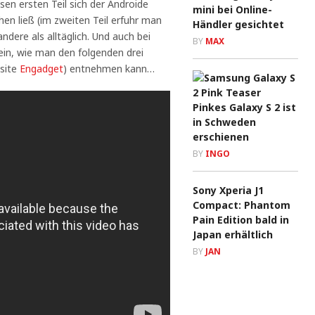
sen ersten Teil sich der Androide
mini bei Online-
n ließ (im zweiten Teil erfuhr man
Händler gesichtet
ndere als alltäglich. Und auch bei
BY
MAX
 sein, wie man den folgenden drei
bsite
Engadget
) entnehmen kann…
Pinkes Galaxy S 2 ist
in Schweden
erschienen
BY
INGO
Sony Xperia J1
Compact: Phantom
Pain Edition bald in
Japan erhältlich
BY
JAN