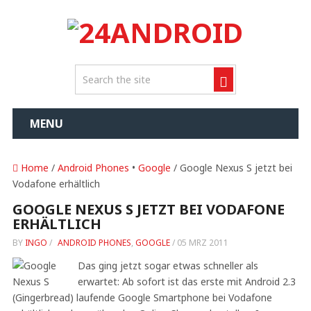
MENU
Home
/
Android Phones
•
Google
/ Google Nexus S jetzt bei
Vodafone erhältlich
GOOGLE NEXUS S JETZT BEI VODAFONE
ERHÄLTLICH
BY
INGO
/
ANDROID PHONES
,
GOOGLE
/
05 MRZ 2011
Das ging jetzt sogar etwas schneller als
erwartet: Ab sofort ist das erste mit Android 2.3
(Gingerbread) laufende Google Smartphone bei Vodafone