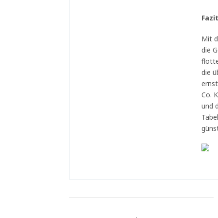
Fazi
Mit 
die 
flott
die 
erns
Co. K
und 
Tabel
günst