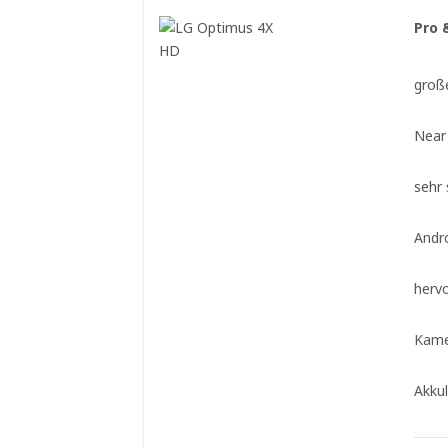
Pro 
große
Near
sehr
Andr
herv
Kame
Akkul