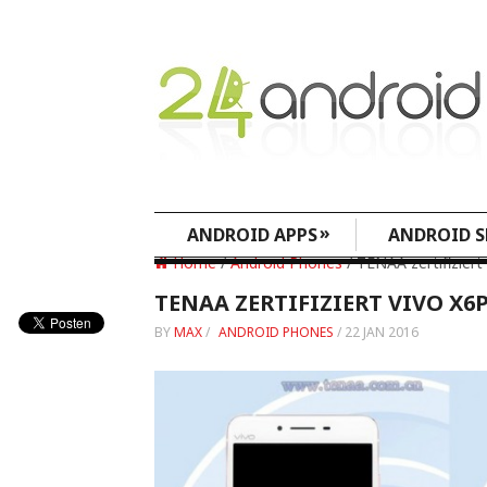
»
ANDROID APPS
ANDROID S
Home
/
Android Phones
/ TENAA zertifiziert
TENAA ZERTIFIZIERT VIVO X6
BY
MAX
/
ANDROID PHONES
/
22 JAN 2016