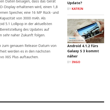
llten Daten besagen, dass das Gerät
Update?
D-Display erhaltenen wird, einen 1,8
BY
KATRIN
rnen Speicher, eine 16 MP Rück- und
Kapazität von 3000 mAh. Als
 5.1 Lollipop in der aktuellsten
 Bereitstellung des Updates auf
in sehr naher Zukunft folgen.
onen zum genauen Release-Datum von
Android 4.1.2 fürs
Galaxy S 3 kommt
rheit werden es in den nächsten
näher
vo X6S Plus auftauchen.
BY
INGO