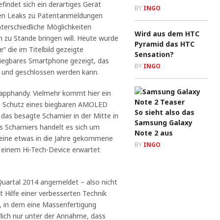
efindet sich ein derartiges Gerät
BY
INGO
 den Leaks zu Patentanmeldungen
terschiedliche Möglichkeiten
Wird aus dem HTC
 zu Stande bringen will. Heute wurde
Pyramid das HTC
die im Titelbild gezeigte
Sensation?
n biegbares Smartphone gezeigt, das
BY
INGO
et und geschlossen werden kann.
lapphandy. Vielmehr kommt hier ein
m Schutz eines biegbaren AMOLED
So sieht also das
 das besagte Scharnier in der Mitte in
Samsung Galaxy
es Scharniers handelt es sich um
Note 2 aus
 eine etwas in die Jahre gekommene
BY
INGO
 einem Hi-Tech-Device erwartet
Quartal 2014 angemeldet – also nicht
t Hilfe einer verbesserten Technik
, in dem eine Massenfertigung
rlich nur unter der Annahme, dass