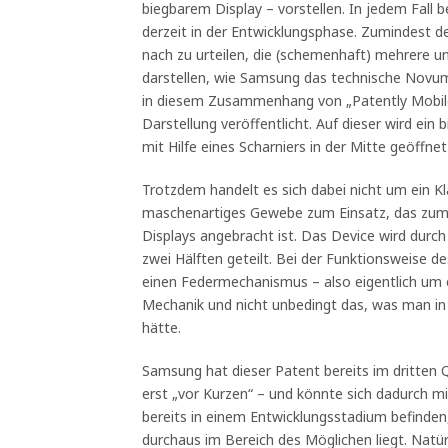
biegbarem Display – vorstellen. In jedem Fall b
derzeit in der Entwicklungsphase. Zumindest
nach zu urteilen, die (schemenhaft) mehrere un
darstellen, wie Samsung das technische Novum
in diesem Zusammenhang von „Patently Mobile“ 
Darstellung veröffentlicht. Auf dieser wird ei
mit Hilfe eines Scharniers in der Mitte geöffn
Trotzdem handelt es sich dabei nicht um ein K
maschenartiges Gewebe zum Einsatz, das zu
Displays angebracht ist. Das Device wird durch
zwei Hälften geteilt. Bei der Funktionsweise d
einen Federmechanismus – also eigentlich um
Mechanik und nicht unbedingt das, was man in
hätte.
Samsung hat dieser Patent bereits im dritten 
erst „vor Kurzen“ – und könnte sich dadurch mi
bereits in einem Entwicklungsstadium befinden
durchaus im Bereich des Möglichen liegt. Natü