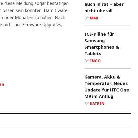
te diese Meldung sogar bestätigen.
auch in rot – aber
chlossen sein könnten. Damit wäre
nicht überall
en oder Monaten zu haben. Nach
BY
MAX
e nicht nur Firmware-Upgrades,
ICS-Pläne für
Samsung
Smartphones &
Tablets
BY
INGO
Kamera, Akku &
Temperatur: Neues
en
Update für HTC One
M9 im Anflug
BY
KATRIN