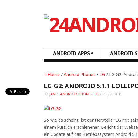
»
ANDROID APPS
ANDROID S
Home
/
Android Phones
•
LG
/ LG G2: Android
LG G2: ANDROID 5.1.1 LOLLI
BY
JAN
/
ANDROID PHONES
,
LG
/
05 JUL 2015
So wie es scheint, ist der Hersteller LG mit se
einem kürzlich erschienenen Bericht der Webs
ein Update auf das Betriebssystem Android 5.1.