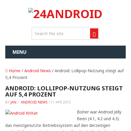
MENU
Home
/
Android News
/ Android: Lollipop-Nutzung steigt auf
5,4 Prozent
ANDROID: LOLLIPOP-NUTZUNG STEIGT
AUF 5,4 PROZENT
BY
JAN
/
ANDROID NEWS
/
11 APR 2015
Bisher war Android Jelly
Been (4.1, 4.2 und 4.3)
das meistgenutzte Betriebssystem auf den derzeitigen