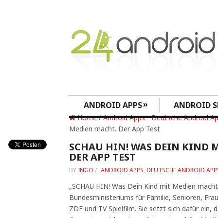
»
ANDROID APPS
ANDROID S
Home
/
Android Apps
•
Deutsche Android A
Medien macht. Der App Test
SCHAU HIN! WAS DEIN KIND 
DER APP TEST
BY
INGO
/
ANDROID APPS
,
DEUTSCHE ANDROID APP
„SCHAU HIN! Was Dein Kind mit Medien macht.“ 
Bundesministeriums für Familie, Senioren, Fra
ZDF und TV Spielfilm. Sie setzt sich dafür ein, 