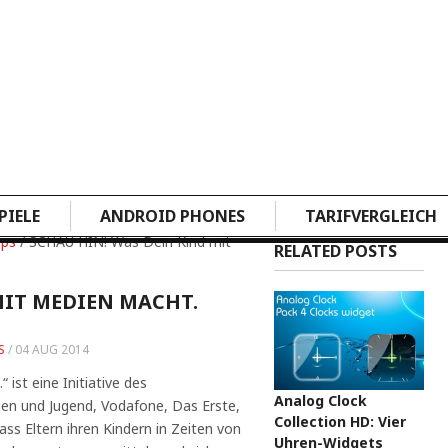
PIELE
ANDROID PHONES
TARIFVERGLEICH
pps
/ SCHAU HIN! Was Dein Kind mit
RELATED POSTS
MIT MEDIEN MACHT.
S
/
04 AUG 2014
ist eine Initiative des
Analog Clock
uen und Jugend, Vodafone, Das Erste,
Collection HD: Vier
dass Eltern ihren Kindern in Zeiten von
Uhren-Widgets