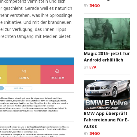
enkompetenz vermitteln und sich
BY
INGO
geschieht. Gerade weil es natürlich
 mehr verstehen, was ihre Sprösslinge
le Initiative. Und mit der brandneuen
tel zur Verfügung, das Ihnen Tipps
erechten Umgang mit Medien bietet.
Magic 2015- jetzt für
Android erhältlich
BY
EVA
BMW App überprüft
Fahrereignung für E-
Autos
BY
INGO