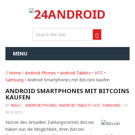
MENU
Home
/
Android Phones
•
Android Tablets
•
HTC
•
Samsung
/ Android Smartphones mit Bitcoins kaufen
ANDROID SMARTPHONES MIT BITCOINS
KAUFEN
BY
INGO
/
ANDROID PHONES
,
ANDROID TABLETS
,
HTC
,
SAMSUNG
/
27
NOV 2013
Nutzer des virtuellen Zahlungsmittels Bitcoin
haben nun die Möglichkeit, ihren Bitcoin-