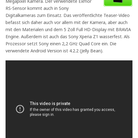
Megapixel Kamera. Der verwendete Exmor
RS-Sensor kommt auch in Sony
Digitalkameras zum Einsatz. Das veröffentlichte Teaser-Video
befasst sich daher auch vor allem mit der Kamera, aber auch
mit den Materialen und dem 5 Zoll Full HD-Display mit BRAVIA
Engine. Außerdem ist auch das Sony Xperia Z1 wasserfest. Als
Prozessor setzt Sony einen 2,2 GHz Quad Core ein. Die
verwendete Android Version ist 4.2.2 (Jelly Bean).