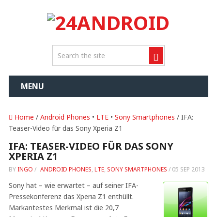
MENU
Home
/
Android Phones
•
LTE
•
Sony Smartphones
/ IFA:
Teaser-Video für das Sony Xperia Z1
IFA: TEASER-VIDEO FÜR DAS SONY
XPERIA Z1
BY
INGO
/
ANDROID PHONES
,
LTE
,
SONY SMARTPHONES
/
05 SEP 2013
Sony hat – wie erwartet – auf seiner IFA-
Pressekonferenz das Xperia Z1 enthüllt.
Markantestes Merkmal ist die 20,7