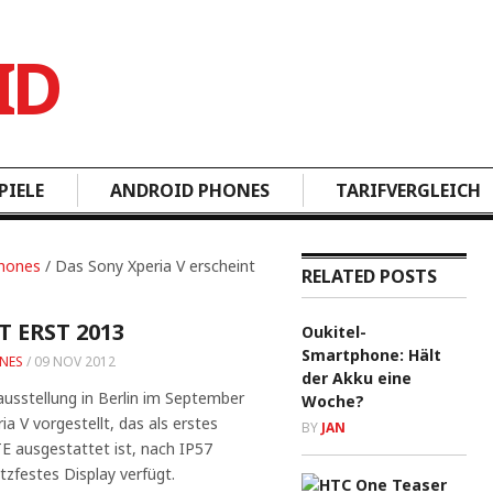
PIELE
ANDROID PHONES
TARIFVERGLEICH
hones
/ Das Sony Xperia V erscheint
RELATED POSTS
 ERST 2013
Oukitel-
Smartphone: Hält
NES
/
09 NOV 2012
der Akku eine
ausstellung in Berlin im September
Woche?
a V vorgestellt, das als erstes
BY
JAN
 ausgestattet ist, nach IP57
tzfestes Display verfügt.