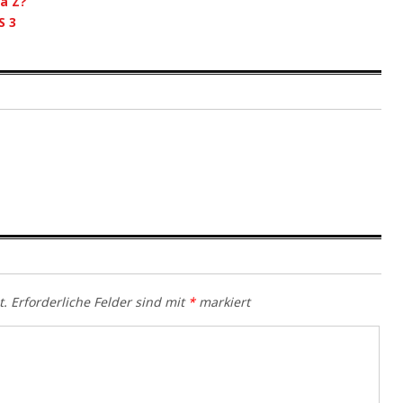
a Z?
S 3
t.
Erforderliche Felder sind mit
*
markiert