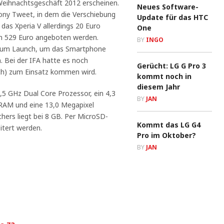
eihnachtsgeschäft 2012 erscheinen.
Neues Software-
ny Tweet, in dem die Verschiebung
Update für das HTC
das Xperia V allerdings 20 Euro
One
on 529 Euro angeboten werden.
BY
INGO
s zum Launch, um das Smartphone
n. Bei der IFA hatte es noch
Gerücht: LG G Pro 3
ch) zum Einsatz kommen wird.
kommt noch in
diesem Jahr
,5 GHz Dual Core Prozessor, ein 4,3
BY
JAN
B RAM und eine 13,0 Megapixel
hers liegt bei 8 GB. Per MicroSD-
Kommt das LG G4
itert werden.
Pro im Oktober?
BY
JAN