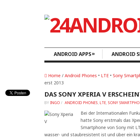
»
ANDROID APPS
ANDROID S
Home
/
Android Phones
•
LTE
•
Sony Smartp
erst 2013
DAS SONY XPERIA V ERSCHEINT
BY
INGO
/
ANDROID PHONES
,
LTE
,
SONY SMARTPHO
Bei der Internationalen Funk
hatte Sony erstmals das Xperi
Smartphone von Sony mit LTE
wasser- und staubresistent ist und über ein kra