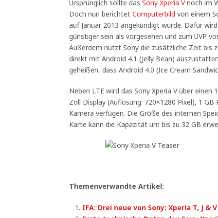
Ursprünglich sollte das
Sony Xperia V
noch im W
Doch nun berichtet
Computerbild
von einem So
auf Januar 2013 angekündigt wurde. Dafür wird 
günstiger sein als vorgesehen und zum UVP v
Außerdem nutzt Sony die zusätzliche Zeit bi
direkt mit Android 4.1 (Jelly Bean) auszustatte
geheißen, dass Android 4.0 (Ice Cream Sandwi
Neben LTE wird das Sony Xperia V über einen 1
Zoll Display (Auflösung: 720×1280 Pixel), 1 G
Kamera verfügen. Die Größe des internen Speic
Karte kann die Kapazität um bis zu 32 GB erwe
Themenverwandte Artikel:
IFA: Drei neue von Sony: Xperia T, J & V