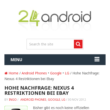
MENU
Home
/
Android Phones
•
Google
•
LG
/ Hohe Nachfrage:
Nexus 4 Restriktionen bei Ebay
HOHE NACHFRAGE: NEXUS 4
RESTRIKTIONEN BEI EBAY
BY
INGO
/
ANDROID PHONES
,
GOOGLE
,
LG
/
30 NOV 2012
Bisher gibt es noch keine offiziellen