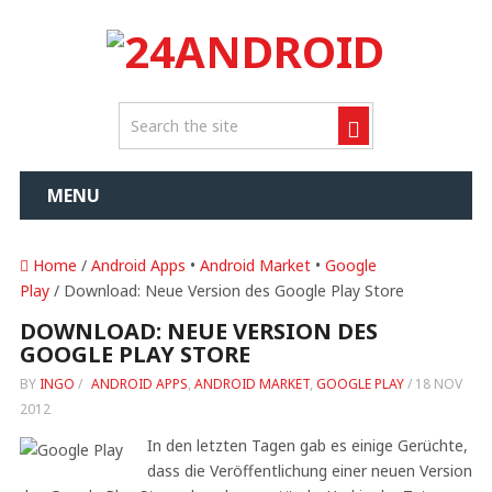
MENU
Home
/
Android Apps
•
Android Market
•
Google
Play
/ Download: Neue Version des Google Play Store
DOWNLOAD: NEUE VERSION DES
GOOGLE PLAY STORE
BY
INGO
/
ANDROID APPS
,
ANDROID MARKET
,
GOOGLE PLAY
/
18 NOV
2012
In den letzten Tagen gab es einige Gerüchte,
dass die Veröffentlichung einer neuen Version