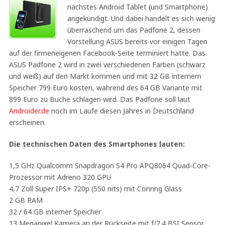
nächstes Android Tablet (und Smartphone)
angekündigt. Und dabei handelt es sich wenig
überraschend um das Padfone 2, dessen
Vorstellung ASUS bereits vor einigen Tagen
auf der firmeneigenen Facebook-Seite terminiert hatte. Das
ASUS Padfone 2 wird in zwei verschiedenen Farben (schwarz
und weiß) auf den Markt kommen und mit 32 GB internem
Speicher 799 Euro kosten, während des 64 GB Variante mit
899 Euro zu Buche schlagen wird. Das Padfone soll laut
Androider.de
noch im Laufe diesen Jahres in Deutschland
erscheinen.
Die technischen Daten des Smartphones lauten:
1,5 GHz Qualcomm Snapdragon S4 Pro APQ8064 Quad-Core-
Prozessor mit Adreno 320 GPU
4,7 Zoll Super IPS+ 720p (550 nits) mit Conring Glass
2 GB RAM
32 / 64 GB interner Speicher
13 Megapixel Kamera an der Rückseite mit f/2.4 BSI Sensor