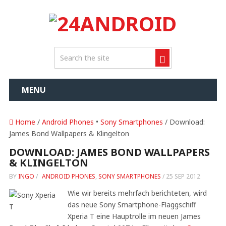
MENU
Home
/
Android Phones
•
Sony Smartphones
/ Download:
James Bond Wallpapers & Klingelton
DOWNLOAD: JAMES BOND WALLPAPERS
& KLINGELTON
BY
INGO
/
ANDROID PHONES
,
SONY SMARTPHONES
/
25 SEP 2012
Wie wir bereits mehrfach berichteten, wird
das neue Sony Smartphone-Flaggschiff
Xperia T eine Hauptrolle im neuen James