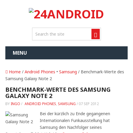
MENU
Home
/
Android Phones
•
Samsung
/ Benchmark-Werte des
Samsung Galaxy Note 2
BENCHMARK-WERTE DES SAMSUNG
GALAXY NOTE 2
BY
INGO
/
ANDROID PHONES
,
SAMSUNG
/
07 SEP 2012
Bei der kürzlich zu Ende gegangenen
Internationalen Funkausstellung hat
Samsung den Nachfolger seines