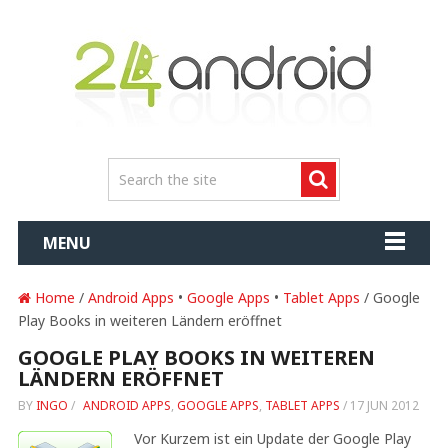
MENU
Home
/
Android Apps
•
Google Apps
•
Tablet Apps
/ Google
Play Books in weiteren Ländern eröffnet
GOOGLE PLAY BOOKS IN WEITEREN
LÄNDERN ERÖFFNET
BY
INGO
/
ANDROID APPS
,
GOOGLE APPS
,
TABLET APPS
/
17 JUN 2012
Vor Kurzem ist ein Update der Google Play