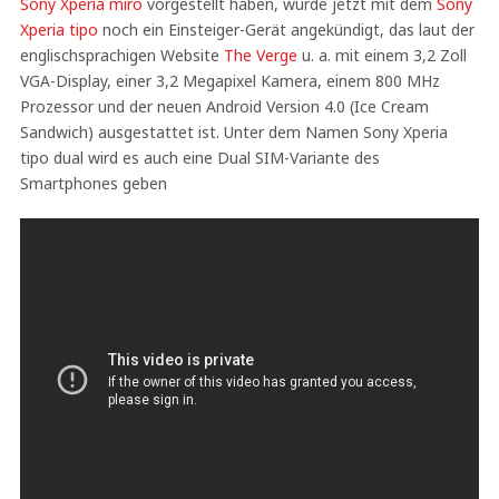
Sony Xperia miro
vorgestellt haben, wurde jetzt mit dem
Sony
Xperia tipo
noch ein Einsteiger-Gerät angekündigt, das laut der
englischsprachigen Website
The Verge
u. a. mit einem 3,2 Zoll
VGA-Display, einer 3,2 Megapixel Kamera, einem 800 MHz
Prozessor und der neuen Android Version 4.0 (Ice Cream
Sandwich) ausgestattet ist. Unter dem Namen Sony Xperia
tipo dual wird es auch eine Dual SIM-Variante des
Smartphones geben