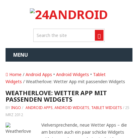
MENU
Home
/
Android Apps
•
Android Widgets
•
Tablet
Widgets
/ Weatherlove: Wetter App mit passenden Widgets
WEATHERLOVE: WETTER APP MIT
PASSENDEN WIDGETS
BY
INGO
/
ANDROID APPS
,
ANDROID WIDGETS
,
TABLET WIDGETS
/
25
MRZ 2012
Vielversprechende, neue Wetter Apps – die
am besten auch ein paar schicke Widgets