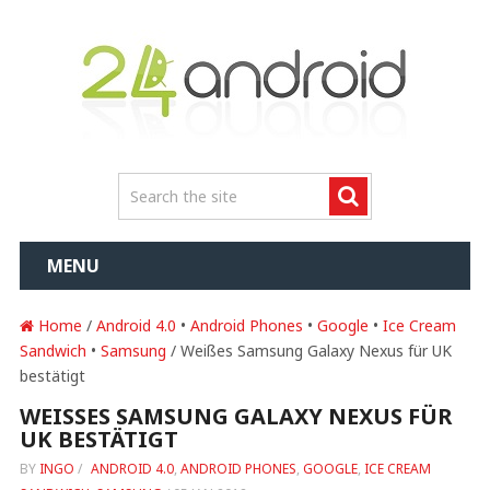
MENU
Home
/
Android 4.0
•
Android Phones
•
Google
•
Ice Cream
Sandwich
•
Samsung
/ Weißes Samsung Galaxy Nexus für UK
bestätigt
WEISSES SAMSUNG GALAXY NEXUS FÜR U
K BESTÄTIGT
BY
INGO
/
ANDROID 4.0
,
ANDROID PHONES
,
GOOGLE
,
ICE CREAM