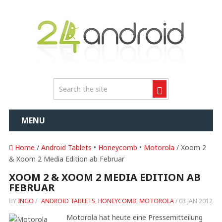
MENU
Home
/
Android Tablets
•
Honeycomb
•
Motorola
/ Xoom 2
& Xoom 2 Media Edition ab Februar
XOOM 2 & XOOM 2 MEDIA EDITION AB
FEBRUAR
BY
INGO
/
ANDROID TABLETS
,
HONEYCOMB
,
MOTOROLA
/
03 JAN 2012
Motorola hat heute eine Pressemitteilung