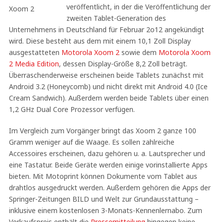
veröffentlicht, in der die Veröffentlichung der
zweiten Tablet-Generation des
Unternehmens in Deutschland für Februar 2o12 angekündigt
wird. Diese besteht aus dem mit einem 10,1 Zoll Display
ausgestatteten
Motorola Xoom 2
sowie dem
Motorola Xoom
2 Media Edition
, dessen Display-Größe 8,2 Zoll beträgt.
Überraschenderweise erscheinen beide Tablets zunächst mit
Android 3.2 (Honeycomb) und nicht direkt mit Android 4.0 (Ice
Cream Sandwich). Außerdem werden beide Tablets über einen
1,2 GHz Dual Core Prozessor verfügen.
Im Vergleich zum Vorgänger bringt das Xoom 2 ganze 100
Gramm weniger auf die Waage. Es sollen zahlreiche
Accessoires erscheinen, dazu gehören u. a. Lautsprecher und
eine Tastatur. Beide Geräte werden einige vorinstallierte Apps
bieten. Mit Motoprint können Dokumente vom Tablet aus
drahtlos ausgedruckt werden. Außerdem gehören die Apps der
Springer-Zeitungen BILD und Welt zur Grundausstattung –
inklusive einem kostenlosen 3-Monats-Kennenlernabo. Zum
Verkaufspreis enthält die
Pressemitteilung
hingegen keine