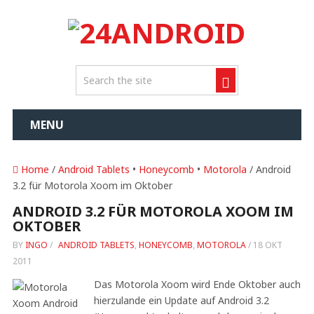
MENU
Home
/
Android Tablets
•
Honeycomb
•
Motorola
/ Android
3.2 für Motorola Xoom im Oktober
ANDROID 3.2 FÜR MOTOROLA XOOM IM
OKTOBER
BY
INGO
/
ANDROID TABLETS
,
HONEYCOMB
,
MOTOROLA
/
18 OKT
2011
Das Motorola Xoom wird Ende Oktober auch
hierzulande ein Update auf Android 3.2