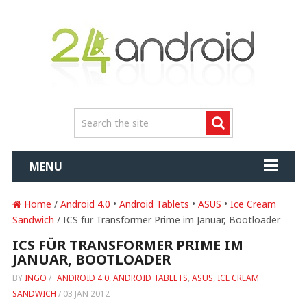
MENU
Home
/
Android 4.0
•
Android Tablets
•
ASUS
•
Ice Cream
Sandwich
/ ICS für Transformer Prime im Januar, Bootloader
ICS FÜR TRANSFORMER PRIME IM
JANUAR, BOOTLOADER
BY
INGO
/
ANDROID 4.0
,
ANDROID TABLETS
,
ASUS
,
ICE CREAM
SANDWICH
/
03 JAN 2012