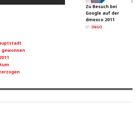
Zu Besuch bei
Google auf der
dmexco 2011
BY
INGO
Hauptstadt
le gewonnen
2011
stum
terzogen