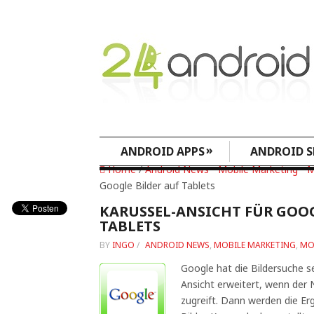
»
ANDROID APPS
ANDROID S
Home
/
Android News
•
Mobile Marketing
•
M
Google Bilder auf Tablets
KARUSSEL-ANSICHT FÜR GOOG
TABLETS
BY
INGO
/
ANDROID NEWS
,
MOBILE MARKETING
,
MO
Google hat die Bildersuche s
Ansicht erweitert, wenn der 
zugreift. Dann werden die Er