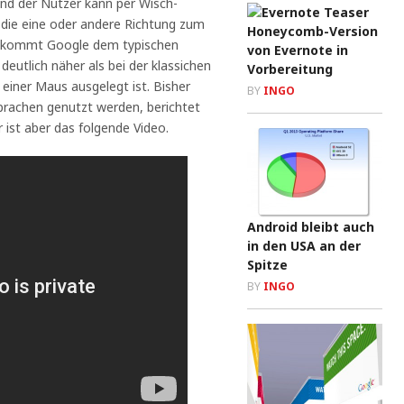
 und der Nutzer kann per Wisch-
die eine oder andere Richtung zum
Honeycomb-Version
it kommt Google dem typischen
von Evernote in
eutlich näher als bei der klassichen
Vorbereitung
 einer Maus ausgelegt ist. Bisher
BY
INGO
Sprachen genutzt werden, berichtet
 ist aber das folgende Video.
Android bleibt auch
in den USA an der
Spitze
BY
INGO