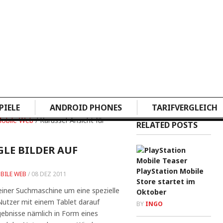
PIELE
ANDROID PHONES
TARIFVERGLEICH
obile Web
/ Karussel-Ansicht für
RELATED POSTS
LE BILDER AUF
PlayStation Mobile
BILE WEB
/
08 DEZ 2011
Store startet im
einer Suchmaschine um eine spezielle
Oktober
Nutzer mit einem Tablet darauf
BY
INGO
gebnisse nämlich in Form eines