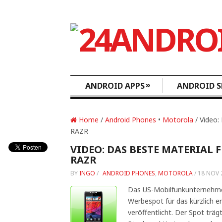
»
ANDROID APPS
ANDROID S
Home
/
Android Phones
•
Motorola
/ Video:
RAZR
VIDEO: DAS BESTE MATERIAL
RAZR
BY
INGO
/
ANDROID PHONES
,
MOTOROLA
/
18 NOV 
Das US-Mobilfunkunternehme
Werbespot für das kürzlich 
veröffentlicht. Der Spot träg