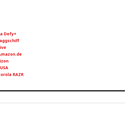
la Defy+
aggschiff
ive
 Amazon.de
izon
 USA
torola RAZR