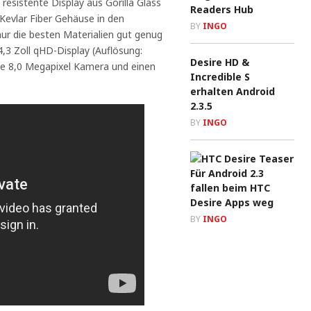
resistente Display aus Gorilla Glass
Readers Hub
Kevlar Fiber Gehäuse in den
BY
INGO
ur die besten Materialien gut genug
4,3 Zoll qHD-Display (Auflösung:
Desire HD &
ine 8,0 Megapixel Kamera und einen
Incredible S
erhalten Android
2.3.5
BY
INGO
Für Android 2.3
fallen beim HTC
Desire Apps weg
BY
INGO