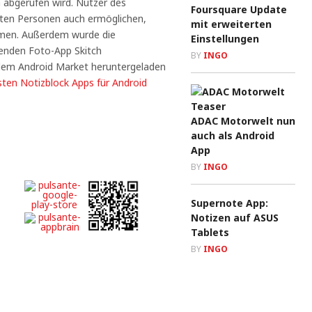
 abgerufen wird. Nutzer des
Foursquare Update
ten Personen auch ermöglichen,
mit erweiterten
men. Außerdem wurde die
Einstellungen
enden Foto-App Skitch
BY
INGO
 dem Android Market heruntergeladen
sten Notizblock Apps für Android
ADAC Motorwelt nun
auch als Android
App
BY
INGO
Supernote App:
Notizen auf ASUS
Tablets
BY
INGO