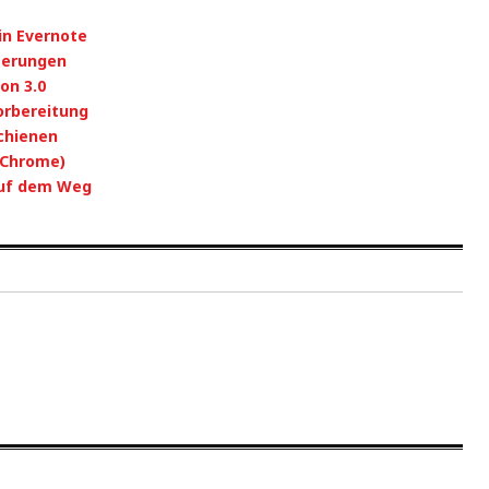
in Evernote
serungen
on 3.0
orbereitung
chienen
(Chrome)
auf dem Weg