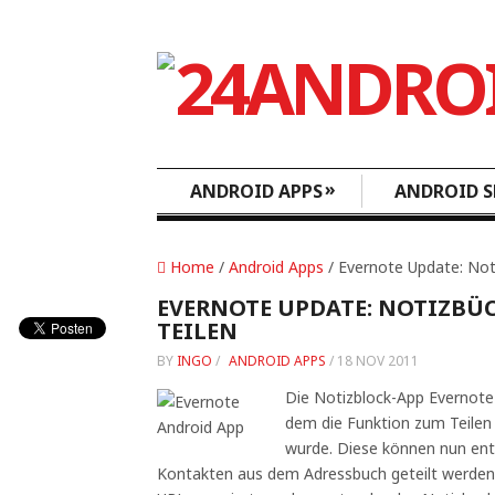
»
ANDROID APPS
ANDROID S
Home
/
Android Apps
/ Evernote Update: Notiz
EVERNOTE UPDATE: NOTIZBÜ
TEILEN
BY
INGO
/
ANDROID APPS
/
18 NOV 2011
Die Notizblock-App Evernote 
dem die Funktion zum Teilen 
wurde. Diese können nun ent
Kontakten aus dem Adressbuch geteilt werden. 