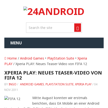
MENU
Home
/
Android Games
•
PlayStation Suite
•
Xperia
PLAY
/ Xperia PLAY: Neues Teaser-Video von FIFA 12
XPERIA PLAY: NEUES TEASER-VIDEO VON
FIFA 12
BY
INGO
/
ANDROID GAMES
,
PLAYSTATION SUITE
,
XPERIA PLAY
/
04
NOV 2011
Mitte August konnten wir erstmals
berichten, dass EA Mobile an einer Android