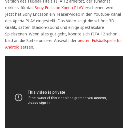
Version des Fußball-Titels FIFA 12 arbeitet, der zunächst
exklusiv für das
Sony Ericsson Xperia PLAY
erscheinen wird.
Jetzt hat Sony Ericsson ein Teaser-Video in den Youtube-Kanal
des Xperia PLAY eingestellt. Das Video zeigt die schöne 3D-
Grafik, satten Stadion-Sound und einige spektakuläre
Spielszenen. Wenn alles gut geht, könnte sich FIFA 12 schon
bald an die Spitze unserer Auswahl der
besten Fußballspiele für
Android
setzen.