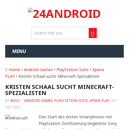
MENU
Home
/
Android Games
•
PlayStation Suite
•
Xperia
PLAY
/ Kristen Schaal sucht Minecraft-Spezialisten
KRISTEN SCHAAL SUCHT MINECRAFT-
SPEZIALISTEN
BY
INGO
/
ANDROID GAMES
,
PLAYSTATION SUITE
,
XPERIA PLAY
/
07
OKT 2011
Den Start des ersten Smartphones mit
PlayStation-Zertifizierung begleitete Sony