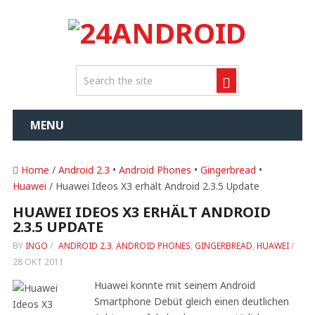
MENU
Home
/
Android 2.3
•
Android Phones
•
Gingerbread
•
Huawei
/ Huawei Ideos X3 erhält Android 2.3.5 Update
HUAWEI IDEOS X3 ERHÄLT ANDROID
2.3.5 UPDATE
BY
INGO
/
ANDROID 2.3
,
ANDROID PHONES
,
GINGERBREAD
,
HUAWEI
/
28 OKT 2011
Huawei konnte mit seinem Android
Smartphone Debüt gleich einen deutlichen