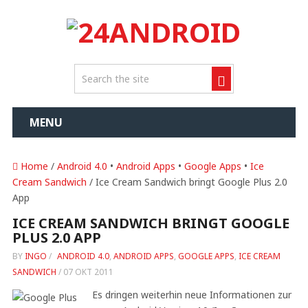
MENU
Home
/
Android 4.0
•
Android Apps
•
Google Apps
•
Ice
Cream Sandwich
/ Ice Cream Sandwich bringt Google Plus 2.0
App
ICE CREAM SANDWICH BRINGT GOOGLE
PLUS 2.0 APP
BY
INGO
/
ANDROID 4.0
,
ANDROID APPS
,
GOOGLE APPS
,
ICE CREAM
SANDWICH
/
07 OKT 2011
Es dringen weiterhin neue Informationen zur