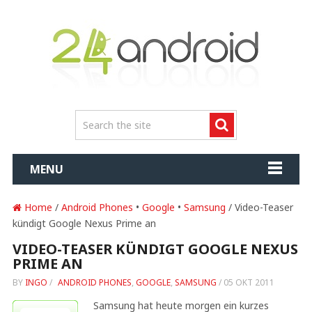
MENU
Home
/
Android Phones
•
Google
•
Samsung
/ Video-Teaser
kündigt Google Nexus Prime an
VIDEO-TEASER KÜNDIGT GOOGLE NEXUS
PRIME AN
BY
INGO
/
ANDROID PHONES
,
GOOGLE
,
SAMSUNG
/
05 OKT 2011
Samsung hat heute morgen ein kurzes