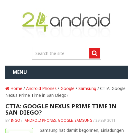
MENU
Home
/
Android Phones
•
Google
•
Samsung
/ CTIA: Google
Nexus Prime Time in San Diego?
CTIA: GOOGLE NEXUS PRIME TIME IN
SAN DIEGO?
BY
INGO
/
ANDROID PHONES
,
GOOGLE
,
SAMSUNG
/
29 SEP 2011
Samsung hat damit begonnen, Einladungen