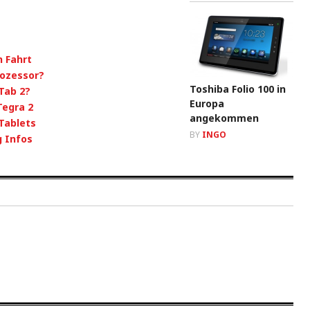
n Fahrt
rozessor?
Toshiba Folio 100 in
Tab 2?
Europa
Tegra 2
angekommen
 Tablets
BY
INGO
g Infos