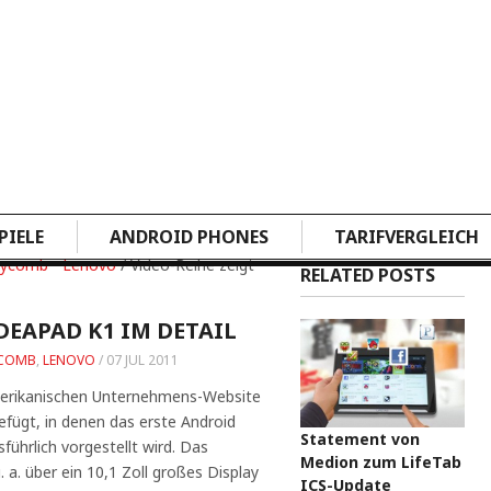
PIELE
ANDROID PHONES
TARIFVERGLEICH
eycomb
•
Lenovo
/ Video-Reihe zeigt
RELATED POSTS
DEAPAD K1 IM DETAIL
COMB
,
LENOVO
/
07 JUL 2011
merikanischen Unternehmens-Website
efügt, in denen das erste Android
Statement von
ührlich vorgestellt wird. Das
Medion zum LifeTab
. a. über ein 10,1 Zoll großes Display
ICS-Update