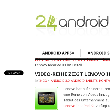
»
ANDROID APPS
ANDROID S
Home
/
Android 3.0
•
Android Tablets
•
Hon
Lenovo IdeaPad K1 im Detail
VIDEO-REIHE ZEIGT LENOVO I
BY
INGO
/
ANDROID 3.0
,
ANDROID TABLETS
,
HONEY
Lenovo hat auf seiner US-a
eine Reihe von Videos hinzug
Tablet des Unternehmens ausf
Lenovo IdeaPad K1
verfügt u