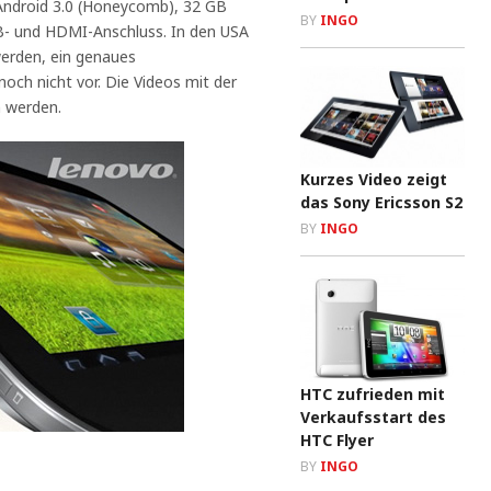
 Android 3.0 (Honeycomb), 32 GB
BY
INGO
SB- und HDMI-Anschluss. In den USA
werden, ein genaues
noch nicht vor. Die Videos mit der
 werden.
Kurzes Video zeigt
das Sony Ericsson S2
BY
INGO
HTC zufrieden mit
Verkaufsstart des
HTC Flyer
BY
INGO