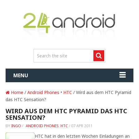
MENU
Home
/
Android Phones
•
HTC
/ Wird aus dem HTC Pyramid
das HTC Sensation?
WIRD AUS DEM HTC PYRAMID DAS HTC
SENSATION?
BY
INGO
/
ANDROID PHONES
,
HTC
/
07 APR 2011
HTC hat in den letzten Wochen Einladungen an