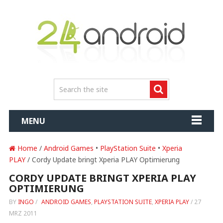
MENU
Home
/
Android Games
•
PlayStation Suite
•
Xperia
PLAY
/ Cordy Update bringt Xperia PLAY Optimierung
CORDY UPDATE BRINGT XPERIA PLAY
OPTIMIERUNG
BY
INGO
/
ANDROID GAMES
,
PLAYSTATION SUITE
,
XPERIA PLAY
/
27
MRZ 2011