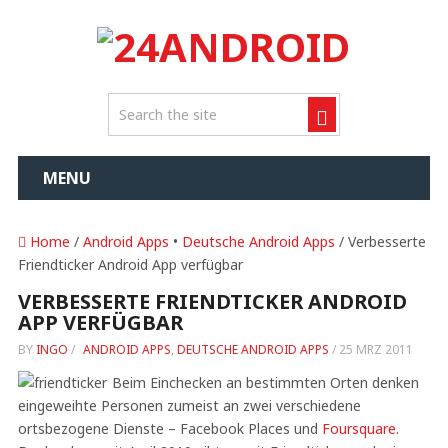
MENU
Home
/
Android Apps
•
Deutsche Android Apps
/ Verbesserte
Friendticker Android App verfügbar
VERBESSERTE FRIENDTICKER ANDROID
APP VERFÜGBAR
BY
INGO
/
ANDROID APPS
,
DEUTSCHE ANDROID APPS
/
25 MRZ 2011
Beim Einchecken an bestimmten Orten denken
eingeweihte Personen zumeist an zwei verschiedene
ortsbezogene Dienste – Facebook Places und
Foursquare
.